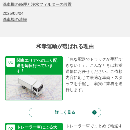
洗車機の修理と浄水フィルターの設置
2025/08/04
洗車場の清掃
2025/05/28
新人ドライバー実技指導
2025/04/02
和孝運輸が選ばれる理由
2025年3月の社内研修会
2025/03/17
「急な配送でトラックが手配で
関東エリアへの上り配
01
3月に入りセンサー系のエラーが多発しています。
きない！」、こんなときは和孝
送を毎日行っていま
す！
運輸にお任せください。ご依頼
2025/01/06
内容に応じて最適な車両・スタ
新年明けましておめでとうございます。
ッフを手配し、着実に業務を遂
2024/12/28
行します。
本年も無事に年末を迎えることが出来ました。
2024/12/23
資材保管庫の整理整頓と棚の設置
詳しく見る
2024/09/10
大型トラックのオイル交換作業
トレーラー車でまとめて輸送す
トレーラー車による大
02