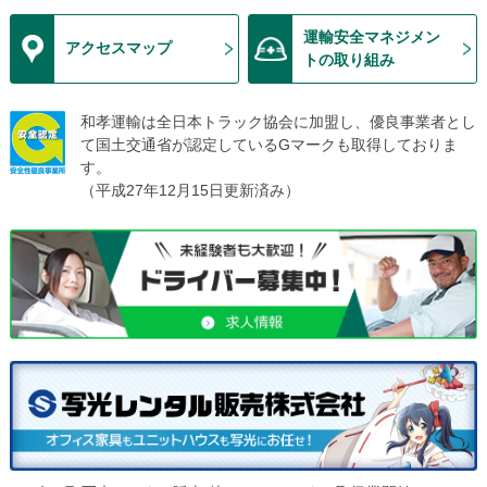
仙台港ヤードで共同作業
運輸安全マネジメン
2021/06/26
アクセスマップ
トの取り組み
社内研修会前の風景
2021/05/01
和孝運輸は全日本トラック協会に加盟し、優良事業者とし
社長の森（工場）
て国土交通省が認定しているGマークも取得しておりま
2021/04/05
す。
新人ドライバーの実施訓練
（平成27年12月15日更新済み）
2021/03/12
緊急依頼による厨房機器の運搬
2021/01/15
コロナの渦中にも我社に明るいニュースが！
2020/12/28
本年の優秀ドライバーさんの表彰
2020/10/29
資材の運搬と保管も対応します。
2020/08/24
昨年ホームページからご依頼頂いた案件が再び！