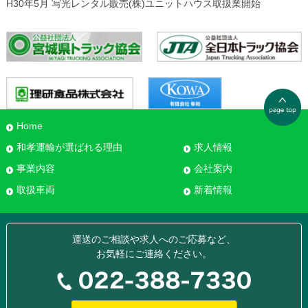
H30年5月 写光レンタル販売(株)ユニットハウス取扱業開始
2020/04/24
社員へ手洗い液体石鹸を配布
2020/03/27
女性事務員さんが変身！
2019/05/01
セーフティドライブ表彰者の発表
2019/04/15
Home
新人ドライバー初体験
和孝運輸が選ばれる理由
求人情報
2018/02/27
ホームページのリニューアルしました。
事業内容
会社案内
取扱車両
新着情報
運送のご相談や求人へのご応募など、
お気軽にご連絡ください。