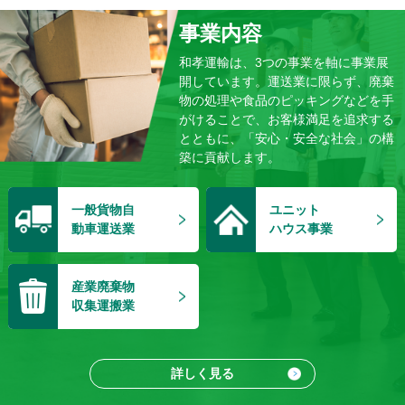
2023/07/31
デフギアボックスからオイル漏れ発見
事業内容
2023/05/29
和孝運輸は、3つの事業を軸に事業展
3ｔドライバンのエンジンが…
開しています。運送業に限らず、廃棄
2023/03/01
物の処理や食品のピッキングなどを手
待ちに待った事務所移動のお知らせ。
がけることで、お客様満足を追求する
とともに、「安心・安全な社会」の構
2023/02/07
築に貢献します。
実技による新人ドライバー教育を実施しました。
2023/01/04
一般貨物自
ユニット
謹賀新年
動車運送業
ハウス事業
2022/11/21
突然の不調により、しばし入院
2022/09/28
産業廃棄物
またまた新車が納車されました。
収集運搬業
2022/09/27
e-ラーニングを刷新しました。
詳しく見る
2022/09/17
研修会終了後の風景