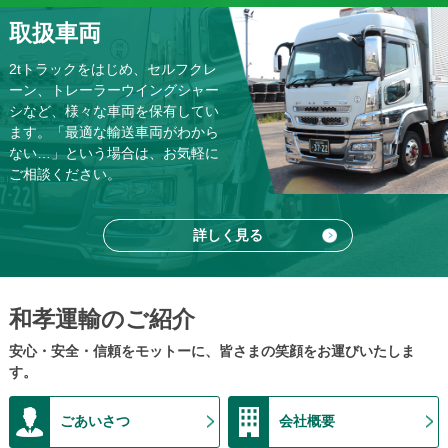
2022/05/17
取扱車両
4ｔフックロール車のお色直し
2tトラックをはじめ、セルフクレ
2022/04/14
ーン、トレーラーウイングシャー
本日DX認証の盾が届きました！
シなど、様々な車両を保有してい
2022/02/28
ます。「最適な輸送車両がわから
DXマーク認証を取得しました
ない…」という場合は、お気軽に
ご相談ください。
2022/01/29
和孝運輸の紹介動画をYouTubeにUPしました♪
2021/12/04
詳しく見る
大分県でエコロジーボックスを受領いたしました。
2021/11/15
快挙！！和孝運輸から三名の表彰者が認定されました。
和孝運輸のご紹介
2021/10/18
安心・安全・信頼をモットーに、皆さまの笑顔をお運びいたしま
毎月恒例の社内研修会。今回は実技講習も実施しました。
す。
2021/09/22
弊社サイトからのお問い合わせ案件
ごあいさつ
会社概要
2021/08/02