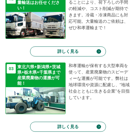
ることにより、荷下ろしの手間
量輸送はお任せくださ
2024/06/07
い！
の軽減や、コスト削減が期待で
トレーラーウイングシャーシの修理
きます。冷蔵・冷凍商品にも対
2024/04/17
応可能。大量輸送のご依頼は、
トラクタヘッドとスクラップコンテナシャーシが納車になりまし
ぜひ和孝運輸まで！
た。
2024/03/25
新人ドライバーさんが２名入社いたしました。
詳しく見る
2024/03/07
旧3号車から新3号車へバトンタッチ
和孝運輸が保有する大型車両を
東北六県+新潟県+茨城
03
使って、産業廃棄物のスピーデ
県+栃木県+千葉県まで
2024/02/05
産業廃棄物の運搬が可
ィーな運搬が可能です。弊社は
初めて外部受講者さんを迎えてのTGL講習を実施！
能！
地球環境や資源に配慮し、“地域
2023/12/19
社会とともに生きる企業”を目指
安全性優良事業所認定証を更新いたしました。
しています。
2023/11/02
荷主様共同での交通安全体験講習を開催しました。
2023/10/12
詳しく見る
テールゲートリフター特別教育の実施